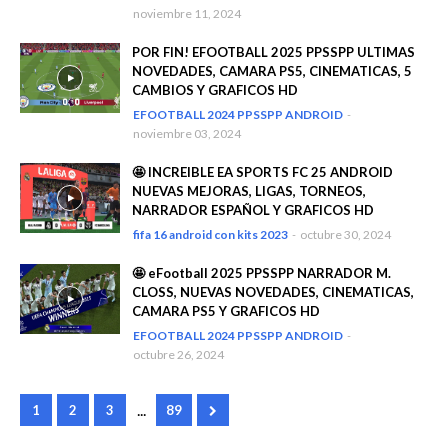
noviembre 11, 2024
POR FIN! EFOOTBALL 2025 PPSSPP ULTIMAS
NOVEDADES, CAMARA PS5, CINEMATICAS, 5
CAMBIOS Y GRAFICOS HD
EFOOTBALL 2024 PPSSPP ANDROID
-
noviembre 03, 2024
🤩 INCREIBLE EA SPORTS FC 25 ANDROID
NUEVAS MEJORAS, LIGAS, TORNEOS,
NARRADOR ESPAÑOL Y GRAFICOS HD
fifa 16 android con kits 2023
-
octubre 30, 2024
🤩 eFootball 2025 PPSSPP NARRADOR M.
CLOSS, NUEVAS NOVEDADES, CINEMATICAS,
CAMARA PS5 Y GRAFICOS HD
EFOOTBALL 2024 PPSSPP ANDROID
-
octubre 26, 2024
...
1
2
3
89