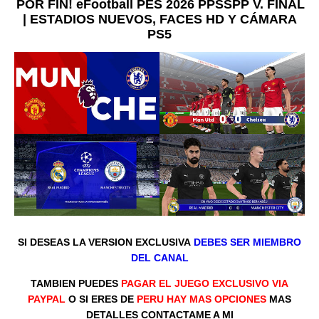
POR FIN! eFootball PES 2026 PPSSPP V. FINAL
| ESTADIOS NUEVOS, FACES HD Y CÁMARA
PS5
SI
DESEAS LA VERSION EXCLUSIVA
DEBES SER MIE
MBRO
DEL CANAL
TAMBIEN PUEDES
PAGAR EL JUEGO EXCLUSIVO VIA
PAYPAL
O SI ERES DE
P
ERU HAY MAS OPCIONES
MAS
DETALLES CONTACTAME A MI